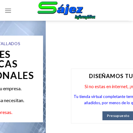
Skip
to
content
DISEÑAMOS TU WEB
Si no estas en internet, ¡no existes!
Tu tienda virtual completante terminada, sin costes
añadidos, por menos de lo que piensas.
Presupuesto