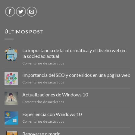
ÚLTIMOS POST
La importancia de la informática y el diseño web en
la sociedad actual
en
Comentarios desactivados
La
importancia
Importancia del SEO y contenidos en una página web
de
en
Comentarios desactivados
la
Importancia
informática
del
Actualizaciones de Windows 10
y
SEO
el
en
Comentarios desactivados
y
diseño
Actualizaciones
contenidos
web
de
en
Experiencia con Windows 10
en
Windows
una
la
en
Comentarios desactivados
10
página
sociedad
Experiencia
web
actual
con
Renovarse o morir