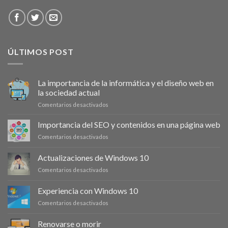
ÚLTIMOS POST
La importancia de la informática y el diseño web en
la sociedad actual
en
Comentarios desactivados
La
importancia
Importancia del SEO y contenidos en una página web
de
en
Comentarios desactivados
la
Importancia
informática
del
Actualizaciones de Windows 10
y
SEO
el
en
Comentarios desactivados
y
diseño
Actualizaciones
contenidos
web
de
en
Experiencia con Windows 10
en
Windows
una
la
en
Comentarios desactivados
10
página
sociedad
Experiencia
web
actual
con
Renovarse o morir