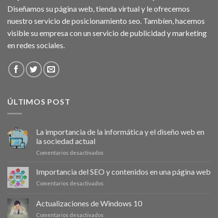
Diseñamos su página web, tienda virtual y le ofrecemos
nuestro servicio de posicionamiento seo. Tambíen, hacemos
visible su empresa con un servicio de publicidad y marketing
en redes sociales.
ÚLTIMOS POST
La importancia de la informática y el diseño web en
la sociedad actual
en
Comentarios desactivados
La
importancia
Importancia del SEO y contenidos en una página web
de
en
Comentarios desactivados
la
Importancia
informática
del
Actualizaciones de Windows 10
y
SEO
el
en
Comentarios desactivados
y