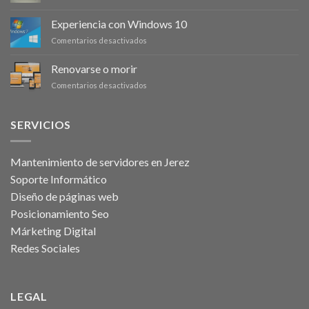
diseño
Actualizaciones
contenidos
web
de
en
Experiencia con Windows 10
en
Windows
una
la
en
Comentarios desactivados
10
página
sociedad
Experiencia
web
actual
con
Renovarse o morir
Windows
en
Comentarios desactivados
10
Renovarse
o
morir
SERVICIOS
Mantenimiento de servidores en Jerez
Soporte Informático
Diseño de páginas web
Posicionamiento Seo
Márketing Digital
Redes Sociales
LEGAL